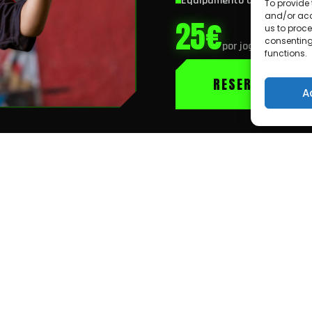
Equipamento ajustado e reg
To provide 
and/or acc
25€
us to proce
consenting
por jogador
functions.
RESERVAR AGO
A
tipo de sessão