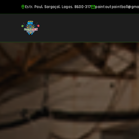
Estr. Paul, Sargaçal, Lagos. 8600-317
paintoutpaintball@gma