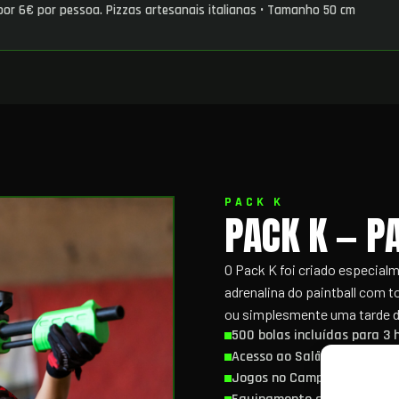
 por 6€ por pessoa. Pizzas artesanais italianas • Tamanho 50 cm
PACK K
PACK K — P
O Pack K foi criado especial
adrenalina do paintball com t
ou simplesmente uma tarde d
500 bolas incluídas para 3 
Acesso ao Salão de Festas
Jogos no Campo Mirage, ad