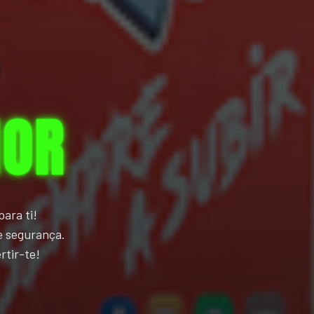
IOR
ara ti!
e segurança.
rtir-te!