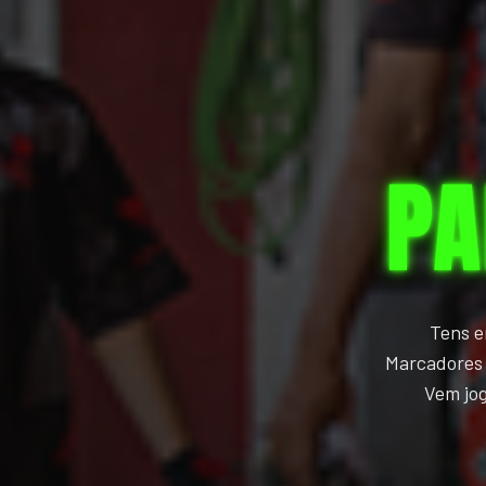
PA
Tens e
Marcadores 
Vem jog