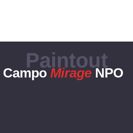
visitantes do site.
Paintout
Campo
Mirage
NPO